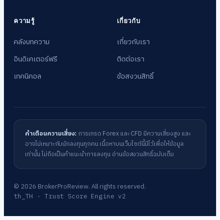
ความรู้
เกี่ยวกับ
คลังบทความ
เกี่ยวกับเรา
อินดิเคเตอร์ฟรี
ติดต่อเรา
เทคนิคอล
ข้อสงวนสิทธิ์
คำเตือนความเสี่ยง:
การเทรด Forex และ CFD มีความเสี่ยงสูง และ
อาจไม่เหมาะกับนักลงทุนทุกคน เนื้อหาบนเว็บไซต์นี้มีไว้เพื่อให้ข้อมูล
เท่านั้น ไม่ถือเป็นคำแนะนำการลงทุน
อ่านข้อสงวนสิทธิ์ฉบับเต็ม
© 2026 BrokerProReview. All rights reserved.
th_TH · Trust Score Engine v2