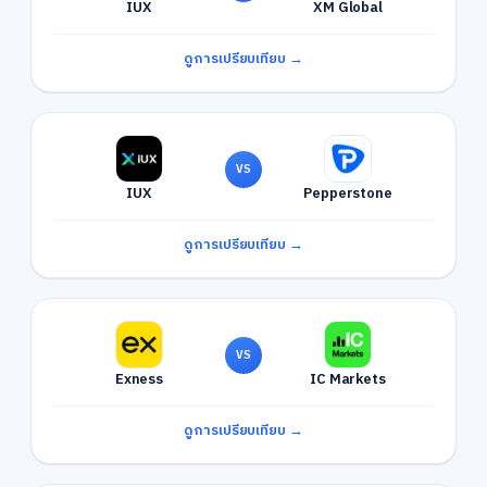
IUX
XM Global
ดูการเปรียบเทียบ →
VS
IUX
Pepperstone
ดูการเปรียบเทียบ →
VS
Exness
IC Markets
ดูการเปรียบเทียบ →