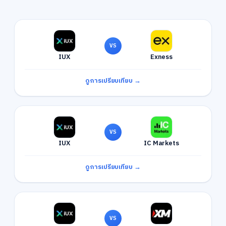
VS
IUX
Exness
ดูการเปรียบเทียบ →
VS
IUX
IC Markets
ดูการเปรียบเทียบ →
VS