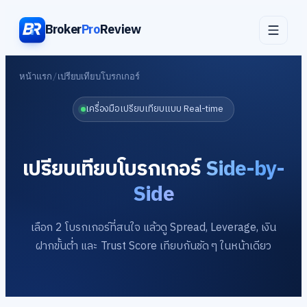
Broker
Pro
Review
หน้าแรก
/
เปรียบเทียบโบรกเกอร์
เครื่องมือเปรียบเทียบแบบ Real-time
เปรียบเทียบโบรกเกอร์
Side-by-
Side
เลือก 2 โบรกเกอร์ที่สนใจ แล้วดู Spread, Leverage, เงิน
ฝากขั้นต่ำ และ Trust Score เทียบกันชัด ๆ ในหน้าเดียว